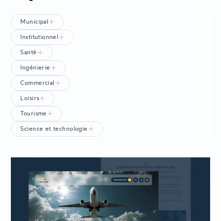
Filtrez par secteur d’activité.
Municipal
Institutionnel
Santé
Ingénierie
Commercial
Loisirs
Tourisme
Science et technologie